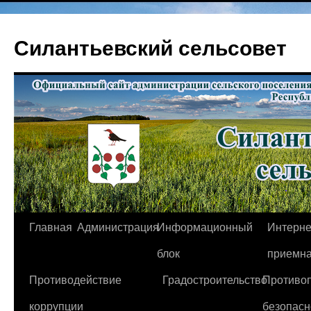
Перейти
к
Силантьевский сельсовет
содержимому
Главная
Администрация
Информационный
Интерне
блок
приемн
Противодействие
Градостроительство
Противо
коррупции
безопасн