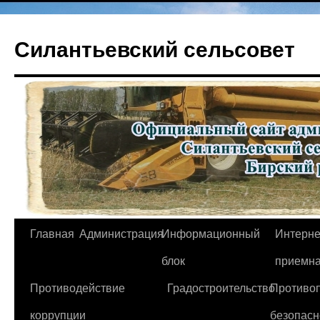
Перейти
к
Силантьевский сельсовет
содержимому
Главная
Администрация
Информационный
Интерне
блок
приемн
Противодействие
Градостроительство
Противо
коррупции
безопасн