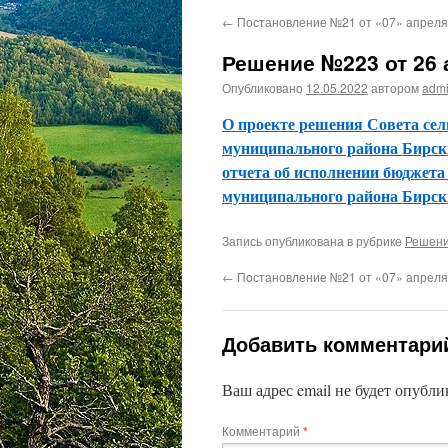
←
Постановление №21 от «07» апреля
Решение №223 от 26 
Опубликовано
12.05.2022
автором
adm
О проекте решения Совета сел
муниципального района Бирск
отчета об исполнении бюджета
муниципального района Бирски
Запись опубликована в рубрике
Решен
←
Постановление №21 от «07» апреля
Добавить комментари
Ваш адрес email не будет опубли
Комментарий
*