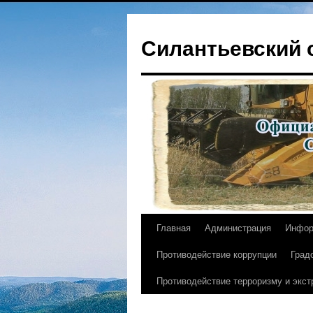
Перейти
к
Силантьевский 
содержимому
Главная
Администрация
Инфор
Противодействие коррупции
Град
Противодействие терроризму и экс