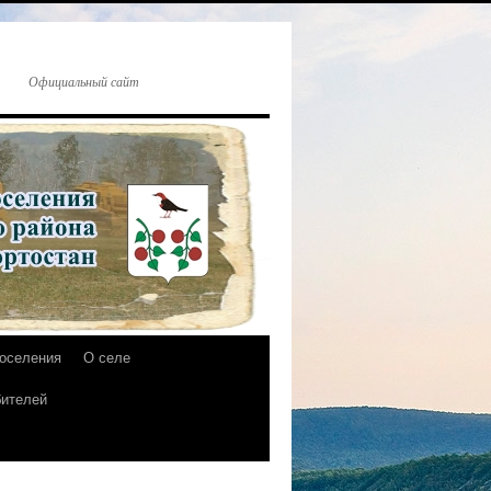
Официальный сайт
поселения
О селе
бителей