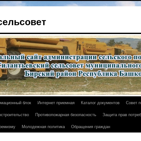
сельсовет
мационный блок
Интернет приемная
Каталог документов
Совет 
остроительство
Противопожарная безопасность
Защита прав потре
тремизму
Молодежная политика
Обращения граждан