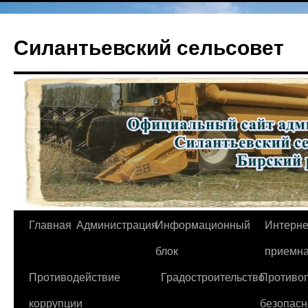
Перейти
к
Силантьевский сельсовет
содержимому
Главная
Администрация
Информационный
Интерне
блок
приемн
Противодействие
Градостроительство
Противо
коррупции
безопасн