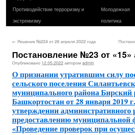
Противодействие терроризму и
Молодежная
экстремизму
политика
←
Решение №224 от 26 апреля 2022 года
Постано
Постановление №23 от «15» 
Опубликовано
12.05.2022
автором
admin
О признании утратившим силу по
сельского поселения Силантьевск
муниципального района Бирский 
Башкортостан от 28 января 2019 г
утверждении административного 
предоставлению муниципальной 
«Проведение проверок при осуще