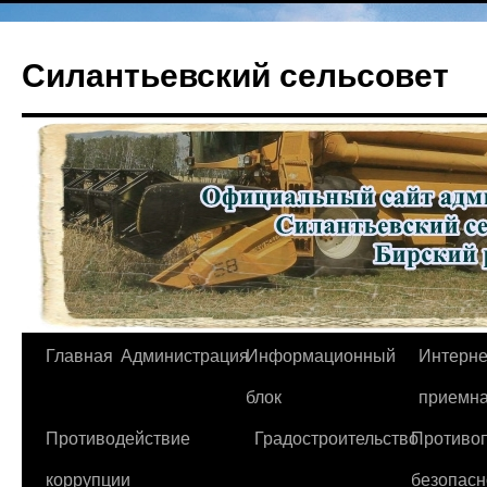
Перейти
к
Силантьевский сельсовет
содержимому
Главная
Администрация
Информационный
Интерне
блок
приемн
Противодействие
Градостроительство
Противо
коррупции
безопасн