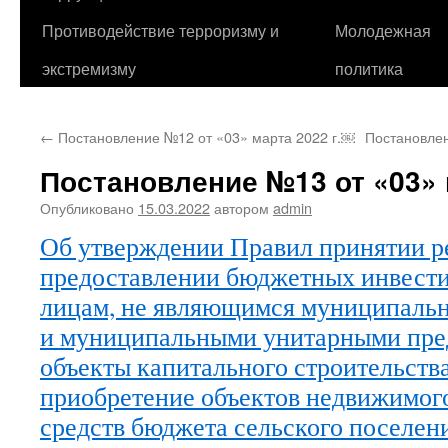
Противодействие терроризму и
Молодежная
экстремизму
политика
←
Постановление №12 от «03» марта 2022 г.￼
Постановлен
Постановление №13 от «03» м
Опубликовано
15.03.2022
автором
admin
Об утверждении Правил принятии р
предоставлении бюджетных инвест
лицам, не являющимся муниципаль
и муниципальными унитарными пре
объекты капитального строительства
приобретение объектов недвижимого
средств бюджета сельского поселен