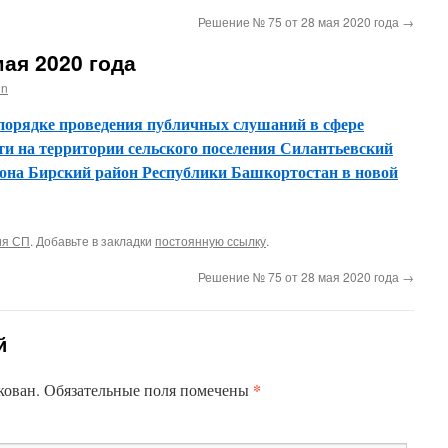
Решение № 75 от 28 мая 2020 года
→
мая 2020 года
in
порядке проведения публичных слушаний в сфере
ти на территории сельского поселения Силантьевский
йона Бирский район Республики Башкортостан в новой
ия СП
. Добавьте в закладки
постоянную ссылку
.
Решение № 75 от 28 мая 2020 года
→
й
*
кован.
Обязательные поля помечены