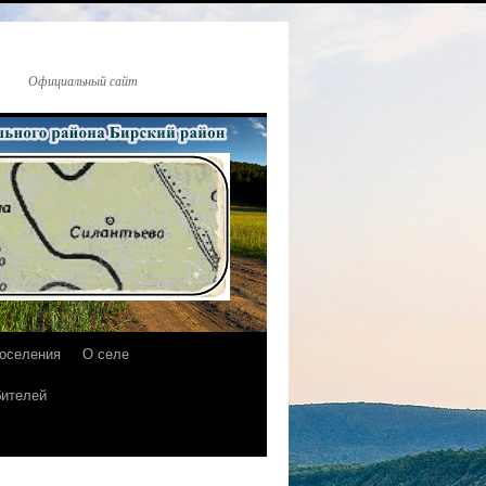
Официальный сайт
поселения
О селе
бителей