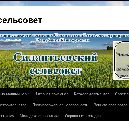
сельсовет
мационный блок
Интернет приемная
Каталог документов
Совет 
остроительство
Противопожарная безопасность
Защита прав потре
тремизму
Молодежная политика
Обращения граждан