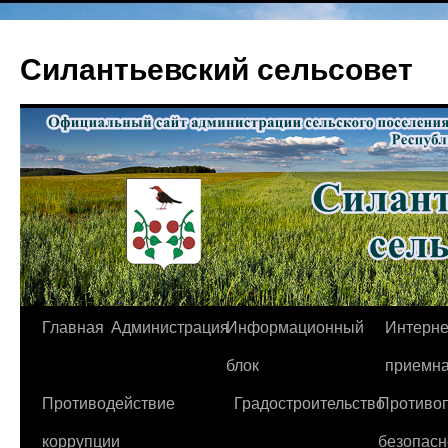
Перейти
к
Силантьевский сельсовет
содержимому
Главная
Администрация
Информационный
Интерне
блок
приемн
Противодействие
Градостроительство
Противо
коррупции
безопасн