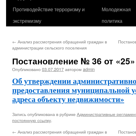
Противодействие терроризму и
Молодежная
экстремизму
политика
←
Анализ рассмотрения обращений граждан в
Постанов
администрации сельского поселения
Постановление № 36 от «25» 
Опубликовано
03.07.2017
автором
admin
Об утверждении административно
предоставления муниципальной у
адреса объекту недвижимости»
Запись опубликована в рубрике
Административные регламен
постоянную ссылку
.
←
Анализ рассмотрения обращений граждан в
Постанов