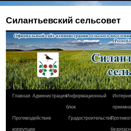
Перейти
к
Силантьевский сельсовет
содержимому
Главная
Администрация
Информационный
Интерне
блок
приемн
Противодействие
Градостроительство
Противо
коррупции
безопасн