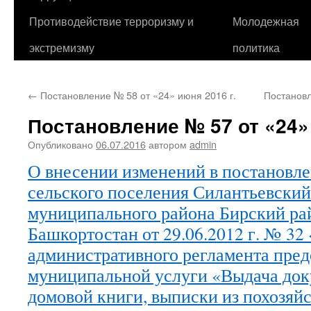
Противодействие терроризму и
Молодежная
экстремизму
политика
←
Постановление № 58 от «24» июня 2016 г.
Постановл
Постановление № 57 от «24» 
Опубликовано
06.07.2016
автором
admin
О внесении изменений в постановл
сельского поселения Силантьевский
муниципального района Бирский ра
Башкортостан от 29.06.2012 г. № 3
административного регламента пре
муниципальной услуги «Выдача док
домовой книги, выписки из похозяй