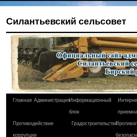
Перейти
к
Силантьевский сельсовет
содержимому
Главная
Администрация
Информационный
Интерне
блок
приемн
Противодействие
Градостроительство
Противо
коррупции
безопасн